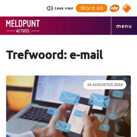
Ga
Word lid
NPO S
Lees voor
Omroep 
naar
de
menu
inhoud
Trefwoord: e-mail
DATUM:
24 AUGUSTUS 2024