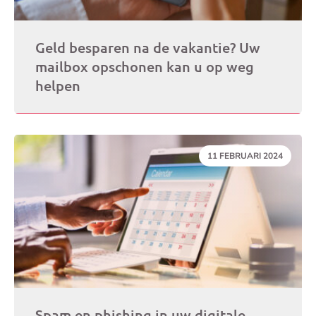
Geld besparen na de vakantie? Uw
mailbox opschonen kan u op weg
helpen
DATUM:
11 FEBRUARI 2024
Spam en phishing in uw digitale