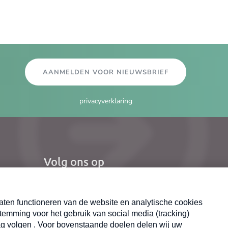
AANMELDEN VOOR NIEUWSBRIEF
privacyverklaring
Volg ons op
el
Nieuwsbrief
X