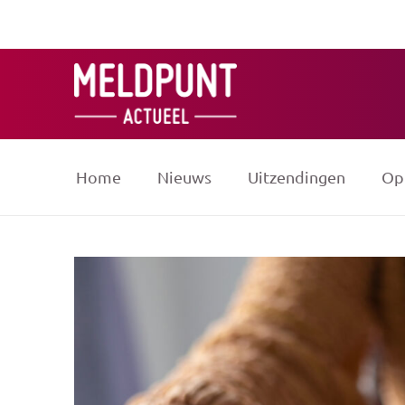
Ga
naar
de
inhoud
Home
Nieuws
Uitzendingen
Op