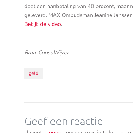
doet een aanbetaling van 40 procent, maar 
geleverd. MAX Ombudsman Jeanine Janssen h
Bekijk de video
.
Bron: ConsuWijzer
Onderwerpen:
geld
Geef een reactie
U moet
inloggen
om een reactie te kunnen pl