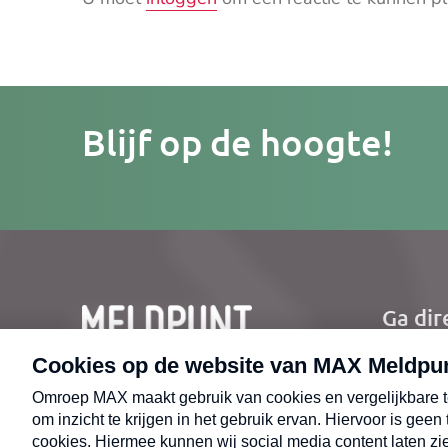
Je
Blijf op de hoogte!
e-
mailad
Ga dir
Ho
Nie
CONTACT
Uit