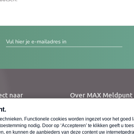
res
ect naar
Over MAX Meldpunt
me
Over Meldpunt Actue
uws
zendingen