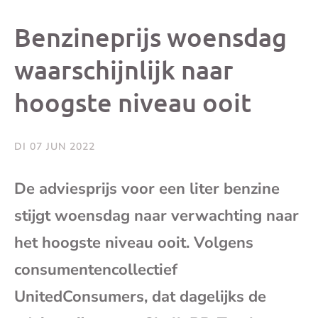
dit
dit
dit
dit
Benzineprijs woensdag
bericht
bericht
bericht
beri
waarschijnlijk naar
hoogste niveau ooit
op
op
op
via
Facebook
X
Whatsap
e-
DI 07 JUN 2022
mai
De adviesprijs voor een liter benzine
stijgt woensdag naar verwachting naar
(op
het hoogste niveau ooit. Volgens
je
consumentencollectief
e-
UnitedConsumers, dat dagelijks de