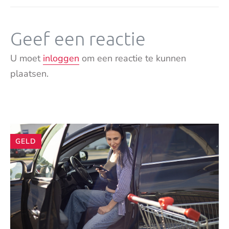
Geef een reactie
U moet
inloggen
om een reactie te kunnen
plaatsen.
Andere
GELD
artikelen