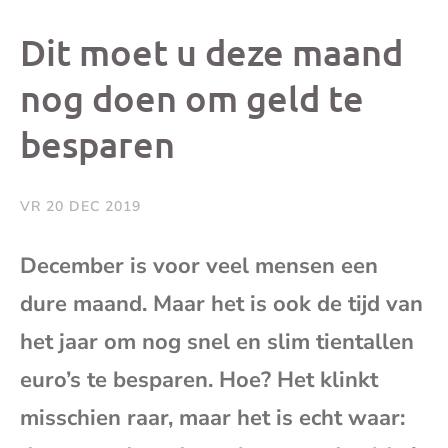
dit
dit
dit
dit
Dit moet u deze maand
bericht
bericht
bericht
beri
nog doen om geld te
besparen
op
op
op
via
Facebook
X
Whatsap
e-
VR 20 DEC 2019
mai
December is voor veel mensen een
dure maand. Maar het is ook de tijd van
(op
het jaar om nog snel en slim tientallen
je
euro’s te besparen. Hoe? Het klinkt
e-
misschien raar, maar het is echt waar: