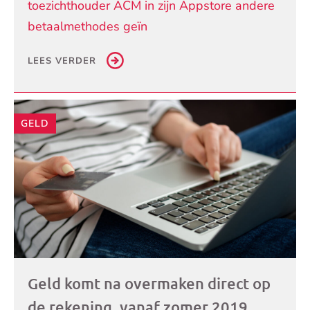
toezichthouder ACM in zijn Appstore andere
betaalmethodes geïn
LEES VERDER
GELD
Geld komt na overmaken direct op
de rekening, vanaf zomer 2019