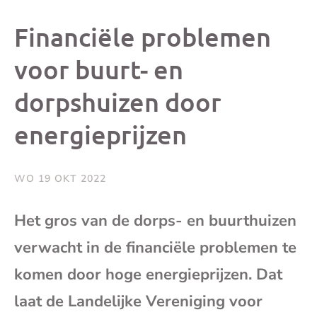
dit
dit
dit
dit
Financiële problemen
bericht
bericht
bericht
beri
voor buurt- en
dorpshuizen door
op
op
op
via
energieprijzen
Facebook
X
Whatsap
e-
mai
WO 19 OKT 2022
(op
Het gros van de dorps- en buurthuizen
verwacht in de financiële problemen te
je
komen door hoge energieprijzen. Dat
e-
laat de Landelijke Vereniging voor