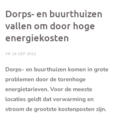
dit
dit
dit
dit
Dorps- en buurthuizen
bericht
bericht
bericht
beri
vallen om door hoge
energiekosten
op
op
op
via
Facebook
X
Whatsap
e-
VR 16 SEP 2022
mai
Dorps- en buurthuizen komen in grote
problemen door de torenhoge
(op
energietarieven. Voor de meeste
je
locaties geldt dat verwarming en
e-
stroom de grootste kostenposten zijn.