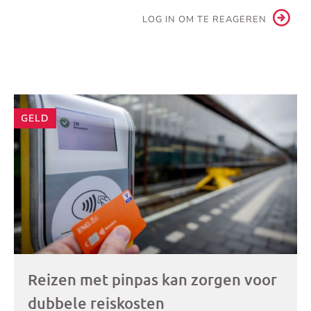
LOG IN OM TE REAGEREN
Andere
GELD
artikelen
Reizen met pinpas kan zorgen voor
dubbele reiskosten