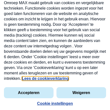
CONTACT
Volg ons op
Nieuwsbrief
X
Neem hier een gratis abonnement op de MAX
Consumenten nieuwsbrief. Elke maandag en
donderdag in uw mailbox.
laring
MAX
Cookieverklaring
Kwetsbaarheid
Cookie
Uw
vakantieman
melden
instellingen
INSCH
e-
VOOR
privacyverklaring
mailadres
DE