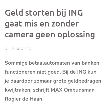
dit
dit
dit
dit
Geld storten bij ING
bericht
bericht
bericht
beri
gaat mis en zonder
camera geen oplossing
op
op
op
via
Facebook
X
Whatsap
e-
DI 17 AUG 2021
mai
Sommige betaalautomaten van banken
functioneren niet goed. Bij de ING kun
(op
je daardoor zomaar grote geldbedragen
je
kwijtraken, schrijft MAX Ombudsman
e-
Rogier de Haan.