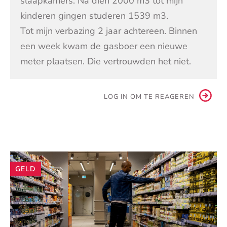
slaapkamers. Na dien 2000 m3 tot mijn
kinderen gingen studeren 1539 m3.
Tot mijn verbazing 2 jaar achtereen. Binnen
een week kwam de gasboer een nieuwe
meter plaatsen. Die vertrouwden het niet.
LOG IN OM TE REAGEREN
Andere
GELD
artikelen