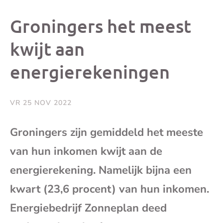
dit
dit
dit
dit
Groningers het meest
bericht
bericht
bericht
beri
kwijt aan
energierekeningen
op
op
op
via
Facebook
X
Whatsap
e-
VR 25 NOV 2022
mai
Groningers zijn gemiddeld het meeste
van hun inkomen kwijt aan de
(op
energierekening. Namelijk bijna een
je
kwart (23,6 procent) van hun inkomen.
e-
Energiebedrijf Zonneplan deed