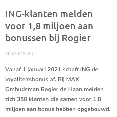
dit
dit
dit
dit
ING-klanten melden
bericht
bericht
bericht
beri
voor 1,8 miljoen aan
bonussen bij Rogier
op
op
op
via
Facebook
X
Whatsap
e-
VR 05 FEB 2021
mai
Vanaf 1 januari 2021 schaft ING de
loyaliteitsbonus af. Bij MAX
(op
Ombudsman Rogier de Haan melden
je
zich 350 klanten die samen voor 1.8
e-
miljoen aan bonus hebben opgebouwd.