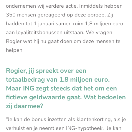
ondernemen wij verdere actie. Inmiddels hebben
350 mensen gereageerd op deze oproep. Zij
hadden tot 1 januari samen ruim 1,8 miljoen euro
aan loyaliteitsbonussen uitstaan. We vragen
Rogier wat hij nu gaat doen om deze mensen te
helpen.
Rogier, jij spreekt over een
totaalbedrag van 1.8 miljoen euro.
Maar ING zegt steeds dat het om een
fictieve geldwaarde gaat. Wat bedoelen
zij daarmee?
“Je kan de bonus inzetten als klantenkorting, als je
verhuist en je neemt een ING-hypotheek. Je kan