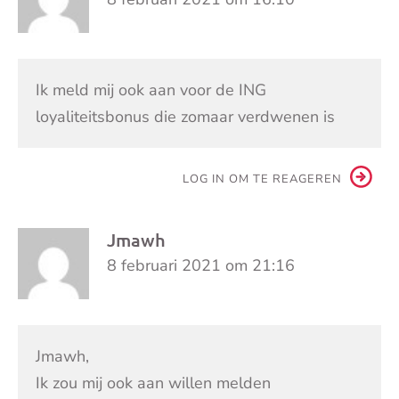
Ik meld mij ook aan voor de ING
loyaliteitsbonus die zomaar verdwenen is
LOG IN OM TE REAGEREN
Jmawh
8 februari 2021 om 21:16
Jmawh,
Ik zou mij ook aan willen melden