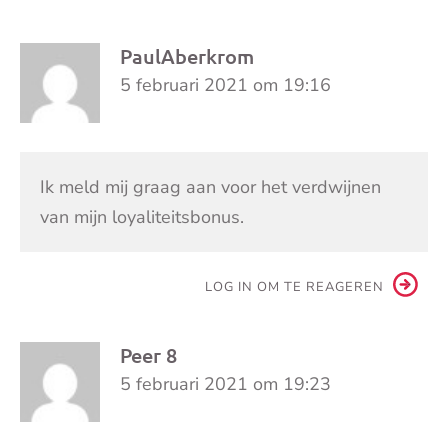
PaulAberkrom
5 februari 2021 om 19:16
Ik meld mij graag aan voor het verdwijnen
van mijn loyaliteitsbonus.
LOG IN OM TE REAGEREN
Peer 8
5 februari 2021 om 19:23