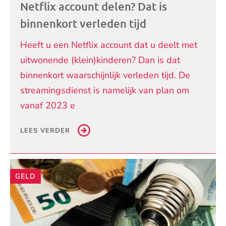
Netflix account delen? Dat is
binnenkort verleden tijd
Heeft u een Netflix account dat u deelt met
uitwonende (klein)kinderen? Dan is dat
binnenkort waarschijnlijk verleden tijd. De
streamingsdienst is namelijk van plan om
vanaf 2023 e
LEES VERDER
GELD