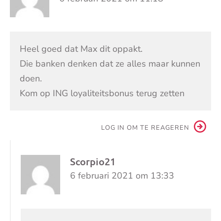
Heel goed dat Max dit oppakt.
Die banken denken dat ze alles maar kunnen
doen.
Kom op ING loyaliteitsbonus terug zetten
LOG IN OM TE REAGEREN
Scorpio21
6 februari 2021 om 13:33