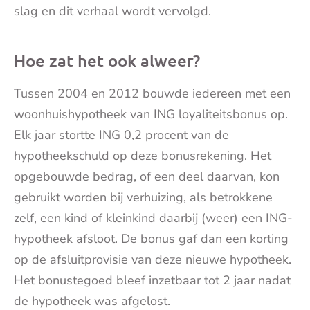
slag en dit verhaal wordt vervolgd.
Hoe zat het ook alweer?
Tussen 2004 en 2012 bouwde iedereen met een
woonhuishypotheek van ING loyaliteitsbonus op.
Elk jaar stortte ING 0,2 procent van de
hypotheekschuld op deze bonusrekening. Het
opgebouwde bedrag, of een deel daarvan, kon
gebruikt worden bij verhuizing, als betrokkene
zelf, een kind of kleinkind daarbij (weer) een ING-
hypotheek afsloot. De bonus gaf dan een korting
op de afsluitprovisie van deze nieuwe hypotheek.
Het bonustegoed bleef inzetbaar tot 2 jaar nadat
de hypotheek was afgelost.