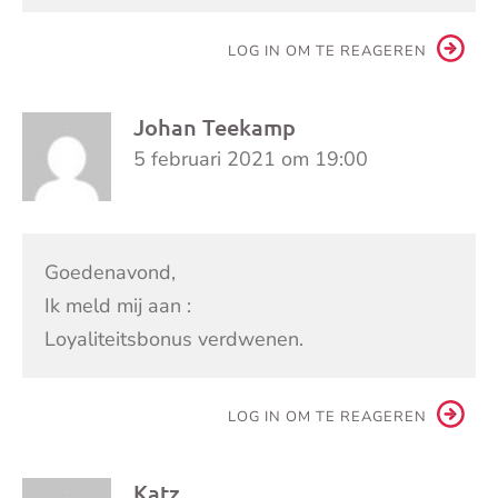
LOG IN OM TE REAGEREN
Johan Teekamp
5 februari 2021 om 19:00
Goedenavond,
Ik meld mij aan :
Loyaliteitsbonus verdwenen.
LOG IN OM TE REAGEREN
Katz