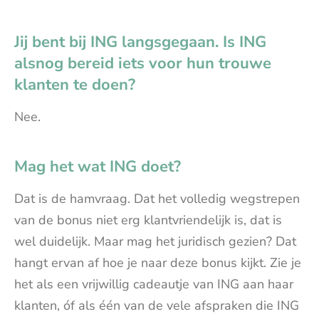
Jij bent bij ING langsgegaan. Is ING
alsnog bereid iets voor hun trouwe
klanten te doen?
Nee.
Mag het wat ING doet?
Dat is de hamvraag. Dat het volledig wegstrepen
van de bonus niet erg klantvriendelijk is, dat is
wel duidelijk. Maar mag het juridisch gezien? Dat
hangt ervan af hoe je naar deze bonus kijkt. Zie je
het als een vrijwillig cadeautje van ING aan haar
klanten, óf als één van de vele afspraken die ING