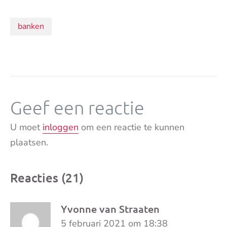
Onderwerpen:
banken
Geef een reactie
U moet
inloggen
om een reactie te kunnen
plaatsen.
Reacties (21)
Yvonne van Straaten
5 februari 2021 om 18:38