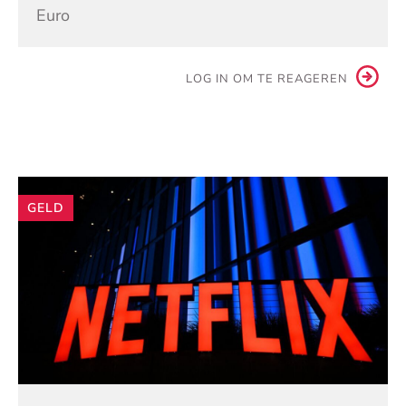
Euro
LOG IN OM TE REAGEREN
Andere
GELD
artikelen