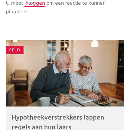
U moet
inloggen
om een reactie te kunnen
plaatsen.
Andere
GELD
artikelen
Hypotheekverstrekkers lappen
regels aan hun laars