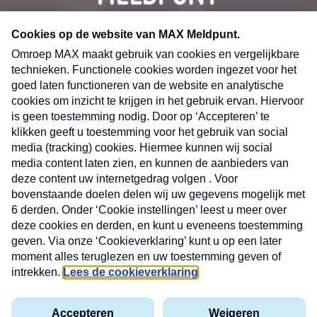
CONTACT
Volg ons op
Nieuwsbrief
X
Neem hier een gratis abonnement op de MAX
Consumenten nieuwsbrief. Elke maandag en
donderdag in uw mailbox.
laring
MAX
Cookieverklaring
Kwetsbaarheid
Cookie
Uw
vakantieman
melden
instellingen
INSCH