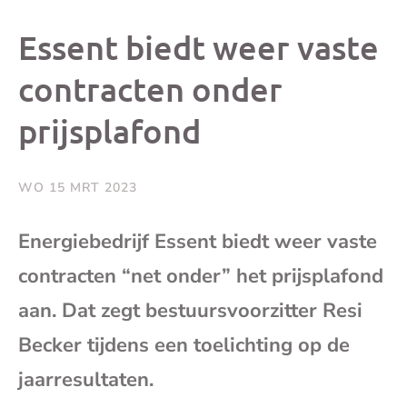
dit
dit
dit
dit
Essent biedt weer vaste
bericht
bericht
bericht
beri
contracten onder
prijsplafond
op
op
op
via
Facebook
X
Whatsap
e-
WO 15 MRT 2023
mai
Energiebedrijf Essent biedt weer vaste
contracten “net onder” het prijsplafond
(op
aan. Dat zegt bestuursvoorzitter Resi
je
Becker tijdens een toelichting op de
e-
jaarresultaten.