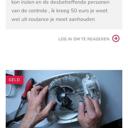
kon inzien en de desbetreffende personen
van de controle , ik kreeg 50 euro je weet
wel uit coulance je moet aanhouden
LOG IN OM TE REAGEREN
Andere
GELD
artikelen