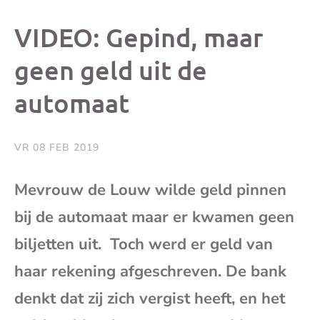
dit
dit
dit
dit
VIDEO: Gepind, maar
bericht
bericht
bericht
beri
geen geld uit de
automaat
op
op
op
via
Facebook
X
Whatsap
e-
VR 08 FEB 2019
mai
Mevrouw de Louw wilde geld pinnen
bij de automaat maar er kwamen geen
(op
biljetten uit. Toch werd er geld van
je
haar rekening afgeschreven. De bank
e-
denkt dat zij zich vergist heeft, en het