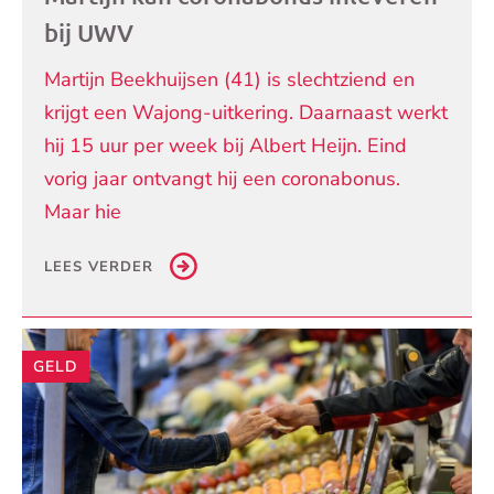
bij UWV
Martijn Beekhuijsen (41) is slechtziend en
krijgt een Wajong-uitkering. Daarnaast werkt
hij 15 uur per week bij Albert Heijn. Eind
vorig jaar ontvangt hij een coronabonus.
Maar hie
LEES VERDER
GELD