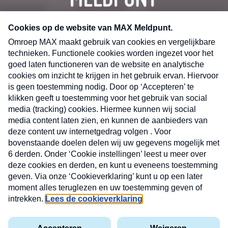
CONTACT
Volg ons op
Nieuwsbrief
X
Neem hier een gratis abonnement op de MAX
Consumenten nieuwsbrief. Elke maandag en
donderdag in uw mailbox.
laring
MAX
Cookieverklaring
Kwetsbaarheid
Cookie
Uw
vakantieman
melden
instellingen