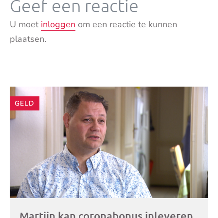
Geef een reactie
U moet
inloggen
om een reactie te kunnen
plaatsen.
Andere
GELD
artikelen
Martijn kan coronabonus inleveren