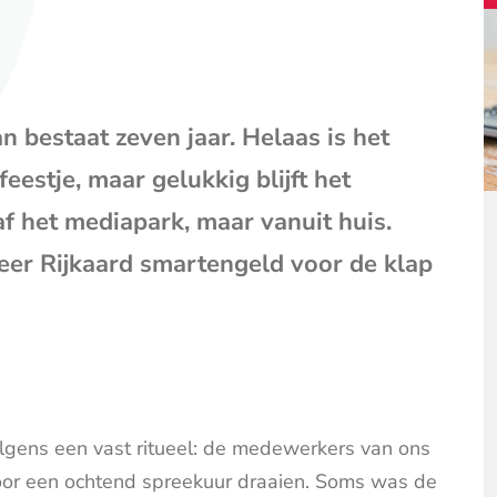
mail
(opent
je
e-
mailpr
estaat zeven jaar. Helaas is het
eestje, maar gelukkig blijft het
f het mediapark, maar vanuit huis.
eer Rijkaard smartengeld voor de klap
lgens een vast ritueel: de medewerkers van ons
oor een ochtend spreekuur draaien. Soms was de