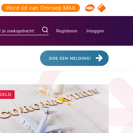
Word lid van Omroep MAX
NPO Start
Omroep MAX
Registeren
Inloggen
DOE EEN MELDING!
Andere
GELD
artikelen