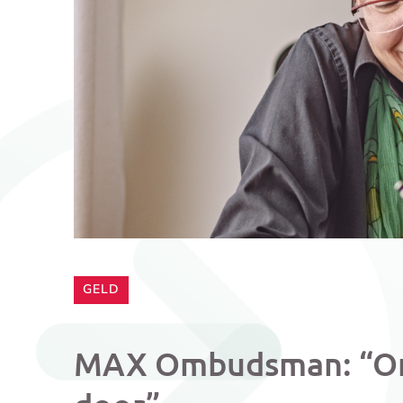
CATEGORIE:
GELD
MAX Ombudsman: “Ons