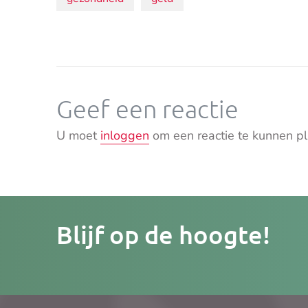
Onderwerpen:
Geef een reactie
U moet
inloggen
om een reactie te kunnen pl
Je
Blijf op de hoogte!
e-
mailad