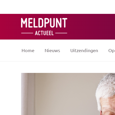
Ga
naar
de
inhoud
Home
Nieuws
Uitzendingen
Op