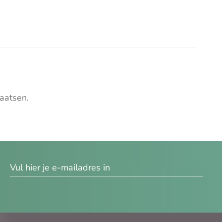
aatsen.
res