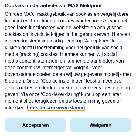
CONTACT
Volg ons op
Nieuwsbrief
X
Neem hier een gratis abonnement op de MAX
Consumenten nieuwsbrief. Elke maandag en
donderdag in uw mailbox.
laring
MAX
Cookieverklaring
Kwetsbaarheid
Cookie
Uw
vakantieman
melden
instellingen
INSCH
e-
VOOR
privacyverklaring