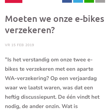
dit
dit
dit
dit
Moeten we onze e-bikes
bericht
bericht
bericht
beri
verzekeren?
op
op
op
via
VR 15 FEB 2019
Facebook
X
Whatsap
e-
”Is het verstandig om onze twee e-
mai
bikes te verzekeren met een aparte
WA-verzekering? Op een verjaardag
(op
waar we laatst waren, was dat een
je
heftig discussiepunt. De één vindt het
nodig, de ander onzin. Wat is
e-