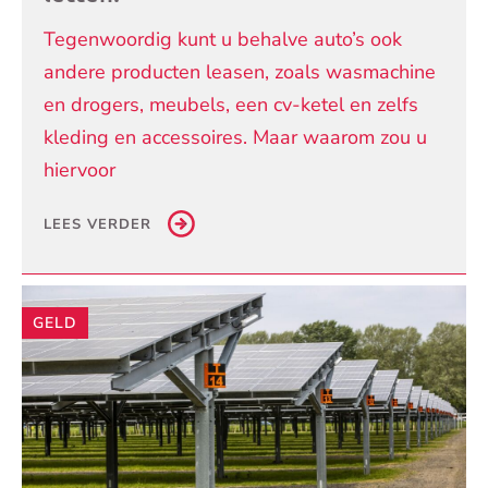
Tegenwoordig kunt u behalve auto’s ook
andere producten leasen, zoals wasmachine
en drogers, meubels, een cv-ketel en zelfs
kleding en accessoires. Maar waarom zou u
hiervoor
LEES VERDER
GELD