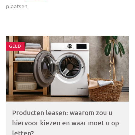
plaatsen.
Andere
GELD
artikelen
Producten leasen: waarom zou u
hiervoor kiezen en waar moet u op
letten?