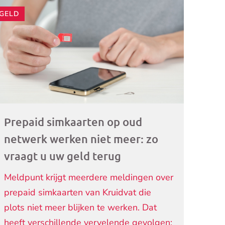
GELD
ogramma)
Prepaid simkaarten op oud
netwerk werken niet meer: zo
vraagt u uw geld terug
Meldpunt krijgt meerdere meldingen over
prepaid simkaarten van Kruidvat die
plots niet meer blijken te werken. Dat
heeft verschillende vervelende gevolgen: