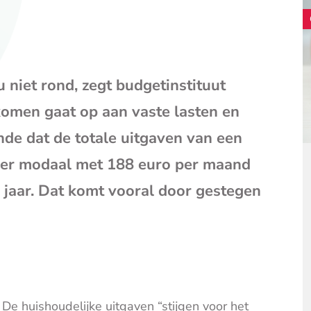
mail
(opent
je
e-
mailpr
 niet rond, zegt budgetinstituut
komen gaat op aan vaste lasten en
de dat de totale uitgaven van een
eer modaal met 188 euro per maand
g jaar. Dat komt vooral door gestegen
 De huishoudelijke uitgaven “stijgen voor het