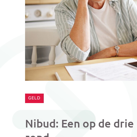
CATEGORIE:
GELD
Nibud: Een op de drie