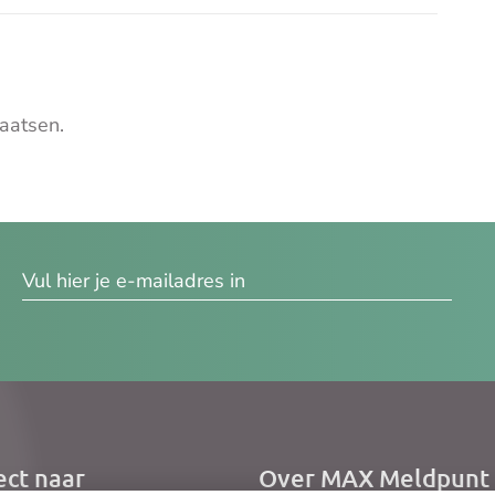
aatsen.
res
ect naar
Over MAX Meldpunt