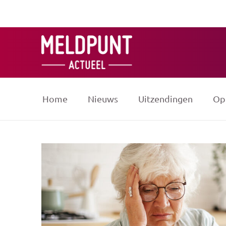
Ga
naar
de
inhoud
Home
Nieuws
Uitzendingen
Op