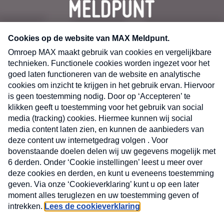
CONTACT
Volg ons op
Nieuwsbrief
X
Neem hier een gratis abonnement op de MAX
Consumenten nieuwsbrief. Elke maandag en
donderdag in uw mailbox.
laring
MAX
Cookieverklaring
Kwetsbaarheid
Cookie