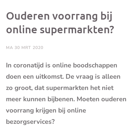
dit
dit
dit
dit
Ouderen voorrang bij
bericht
bericht
bericht
beri
online supermarkten?
op
op
op
via
MA 30 MRT 2020
Facebook
X
Whatsap
e-
In coronatijd is online boodschappen
mai
doen een uitkomst. De vraag is alleen
zo groot, dat supermarkten het niet
(op
meer kunnen bijbenen. Moeten ouderen
je
voorrang krijgen bij online
bezorgservices?
e-