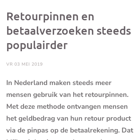
dit
dit
dit
dit
Retourpinnen en
bericht
bericht
bericht
beri
betaalverzoeken steeds
populairder
op
op
op
via
Facebook
X
Whatsap
e-
VR 03 MEI 2019
mai
In Nederland maken steeds meer
mensen gebruik van het retourpinnen.
(op
Met deze methode ontvangen mensen
je
het geldbedrag van hun retour product
e-
via de pinpas op de betaalrekening. Dat