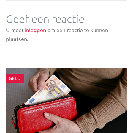
Geef een reactie
U moet
inloggen
om een reactie te kunnen
plaatsen.
Andere
GELD
artikelen