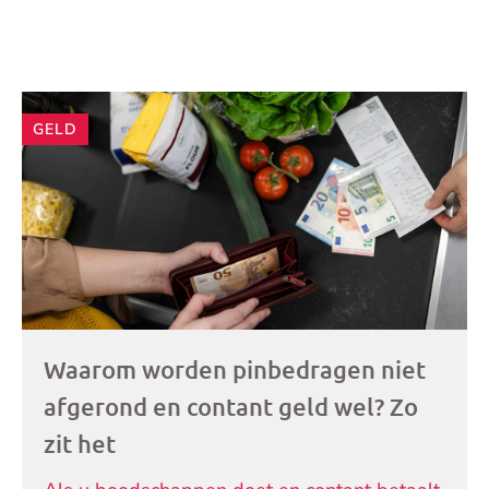
Andere
GELD
artikelen
Waarom worden pinbedragen niet
afgerond en contant geld wel? Zo
zit het