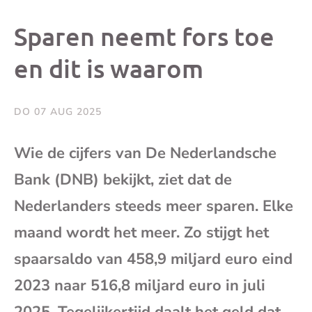
dit
dit
dit
dit
Sparen neemt fors toe
bericht
bericht
bericht
beri
en dit is waarom
op
op
op
via
DO 07 AUG 2025
Facebook
X
Whatsap
e-
Wie de cijfers van De Nederlandsche
mai
Bank (DNB) bekijkt, ziet dat de
Nederlanders steeds meer sparen. Elke
(op
maand wordt het meer. Zo stijgt het
je
spaarsaldo van 458,9 miljard euro eind
2023 naar 516,8 miljard euro in juli
e-