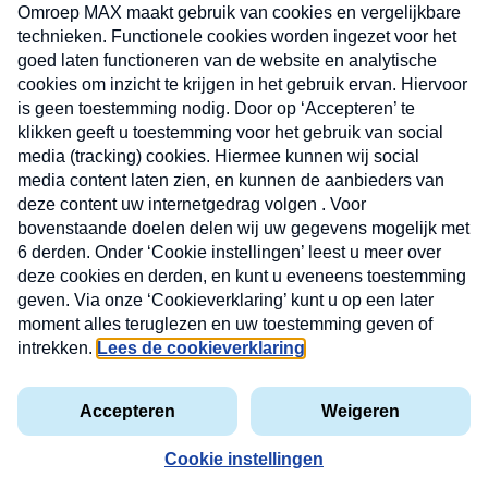
CONTACT
Volg ons op
Nieuwsbrief
X
Neem hier een gratis abonnement op de MAX
Consumenten nieuwsbrief. Elke maandag en
donderdag in uw mailbox.
laring
MAX
Cookieverklaring
Kwetsbaarheid
Cookie
Uw
vakantieman
melden
instellingen
INSCH
e-
VOOR
privacyverklaring
mailadres
DE