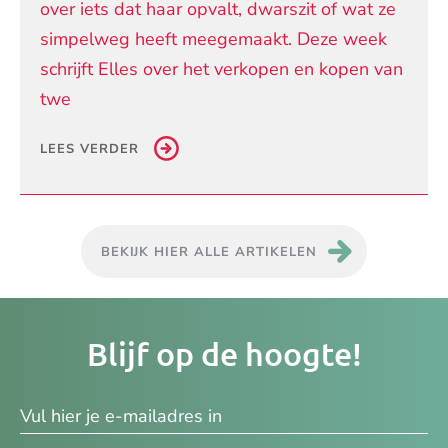
over iets dat haar opvalt, dwarszit of wat ze
simpelweg heeft meegemaakt. Deze week
schrijft Elles over het verkopen en kopen van
twe
LEES VERDER
BEKIJK HIER ALLE ARTIKELEN
Je
Blijf op de hoogte!
e-
ma