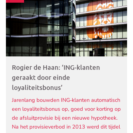
artikelen
Rogier de Haan: ‘ING-klanten
geraakt door einde
loyaliteitsbonus’
Jarenlang bouwden ING‑klanten automatisch
een loyaliteitsbonus op, goed voor korting op
de afsluitprovisie bij een nieuwe hypotheek.
Na het provisieverbod in 2013 werd dit tijdel