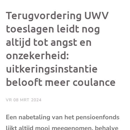
dit
dit
dit
dit
Terugvordering UWV
bericht
bericht
bericht
beri
toeslagen leidt nog
altijd tot angst en
op
op
op
via
onzekerheid:
Facebook
X
Whatsap
e-
uitkeringsinstantie
mai
belooft meer coulance
(op
VR 08 MRT 2024
je
Een nabetaling van het pensioenfonds
e-
lijkt altijd mooi meegenomen, behalve