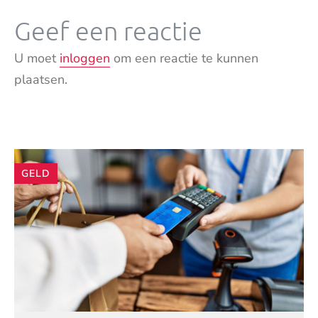
Geef een reactie
U moet
inloggen
om een reactie te kunnen
plaatsen.
Andere
GELD
artikelen