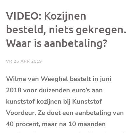
dit
dit
dit
dit
VIDEO: Kozijnen
bericht
bericht
bericht
beri
besteld, niets gekregen.
Waar is aanbetaling?
op
op
op
via
Facebook
X
Whatsap
e-
VR 26 APR 2019
mai
Wilma van Weeghel bestelt in juni
2018 voor duizenden euro’s aan
(op
kunststof kozijnen bij Kunststof
je
Voordeur. Ze doet een aanbetaling van
e-
40 procent, maar na 10 maanden