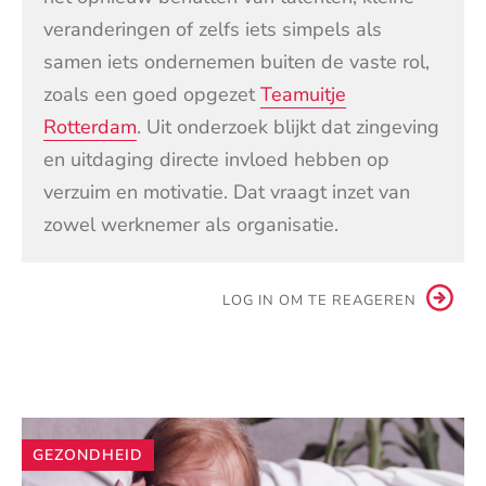
veranderingen of zelfs iets simpels als
samen iets ondernemen buiten de vaste rol,
zoals een goed opgezet
Teamuitje
Rotterdam
. Uit onderzoek blijkt dat zingeving
en uitdaging directe invloed hebben op
verzuim en motivatie. Dat vraagt inzet van
zowel werknemer als organisatie.
LOG IN OM TE REAGEREN
Andere
GEZONDHEID
artikelen