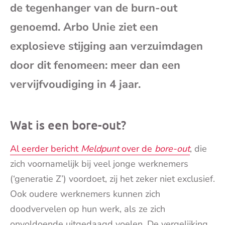
de tegenhanger van de burn-out
mai
genoemd. Arbo Unie ziet een
explosieve stijging aan verzuimdagen
door dit fenomeen: meer dan een
vervijfvoudiging in 4 jaar.
Wat is een bore-out?
Al eerder bericht
Meldpunt
over de
bore-out
, die
zich voornamelijk bij veel jonge werknemers
(‘generatie Z’) voordoet, zij het zeker niet exclusief.
Ook oudere werknemers kunnen zich
doodvervelen op hun werk, als ze zich
onvoldoende uitgedaagd voelen. De vergelijking