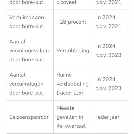
door bore-out
x zoveel
t.o.v. 2021
Verzuimdagen
In 2024
+28 procent
door burn-out
t.o.v. 2021
Aantal
In 2024
verzuimgevallen
Verdubbeling
t.o.v. 2023
door bore-out
Aantal
Ruime
In 2024
verzuimdagen
verdubbeling
t.o.v. 2023
door bore-out
(factor 2,5)
Meeste
Seizoenspatroon
gevallen in
Ieder jaar
4e kwartaal