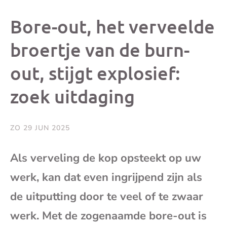
dit
dit
dit
dit
Bore-out, het verveelde
bericht
bericht
bericht
beri
broertje van de burn-
out, stijgt explosief:
op
op
op
via
zoek uitdaging
Facebook
X
Whatsap
e-
mai
ZO 29 JUN 2025
(op
Als verveling de kop opsteekt op uw
werk, kan dat even ingrijpend zijn als
je
de uitputting door te veel of te zwaar
e-
werk. Met de zogenaamde bore-out is