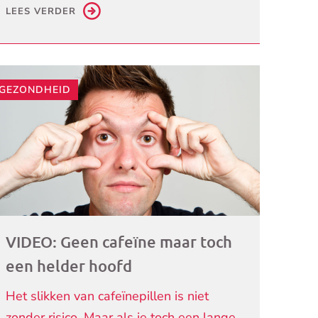
LEES VERDER
ogramma)
GEZONDHEID
VIDEO: Geen cafeïne maar toch
een helder hoofd
Het slikken van cafeïnepillen is niet
zonder risico. Maar als je toch een lange