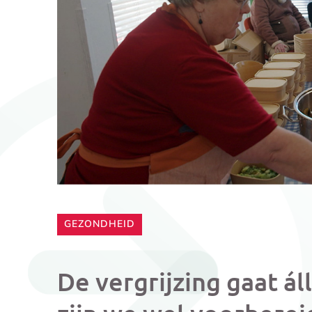
CATEGORIE:
GEZONDHEID
De vergrijzing gaat ál