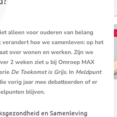
d?
mail
(opent
je
e-
mailpr
niet alleen voor ouderen van belang
t verandert hoe we samenleven: op het
gaat over wonen en werken. Zijn we
Over 2 weken ziet u bij Omroep MAX
erie
De Toekomst is Grijs
. In
Meldpunt
e vorig jaar mee debatteerden of er
elpunten blijven.
lksgezondheid en Samenleving