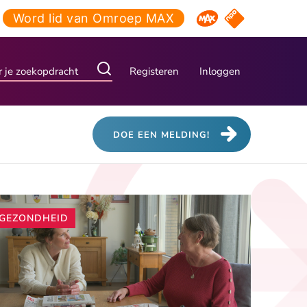
Word lid van Omroep MAX
NPO Start
Omroep MAX
Registeren
Inloggen
DOE EEN MELDING!
Andere
GEZONDHEID
artikelen