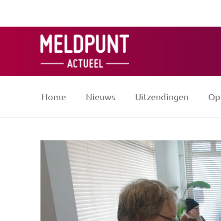
Ga
naar
de
inhoud
Home
Nieuws
Uitzendingen
Op