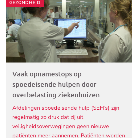
GEZONDHEID
Vaak opnamestops op
spoedeisende hulpen door
overbelasting ziekenhuizen
Afdelingen spoedeisende hulp (SEH’s) zijn
regelmatig zo druk dat zij uit
veiligheidsoverwegingen geen nieuwe
patiënten meer aannemen. Patiënten worden