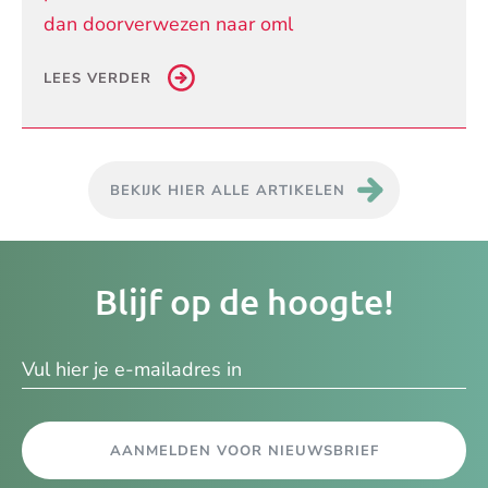
dan doorverwezen naar oml
LEES VERDER
BEKIJK HIER ALLE ARTIKELEN
Je
Blijf op de hoogte!
e-
ma
AANMELDEN VOOR NIEUWSBRIEF