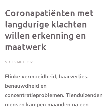
dit
dit
dit
dit
Coronapatiënten met
bericht
bericht
bericht
beri
langdurige klachten
willen erkenning en
op
op
op
via
maatwerk
Facebook
X
Whatsap
e-
mai
VR 26 MRT 2021
(op
Flinke vermoeidheid, haarverlies,
benauwdheid en
je
concentratieproblemen. Tienduizenden
e-
mensen kampen maanden na een