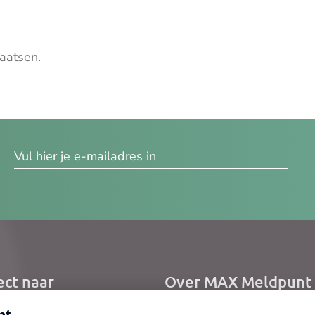
aatsen.
res
ect naar
Over MAX Meldpunt