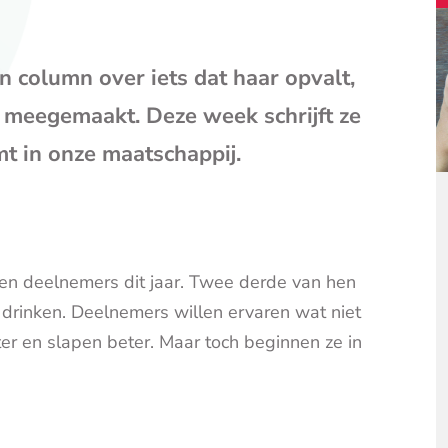
mail
(opent
je
en column over iets dat haar opvalt,
e-
mailpr
 meegemaakt. Deze week schrijft ze
mt in onze maatschappij.
joen deelnemers dit jaar. Twee derde van hen
drinken. Deelnemers willen ervaren wat niet
ter en slapen beter. Maar toch beginnen ze in