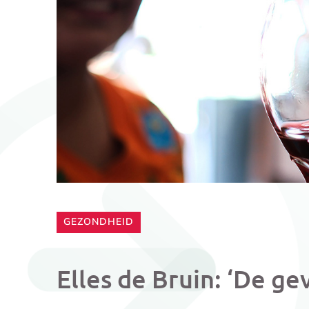
CATEGORIE:
GEZONDHEID
Elles de Bruin: ‘De ge