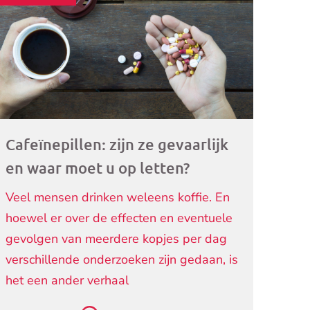
ogramma)
Cafeïnepillen: zijn ze gevaarlijk
en waar moet u op letten?
Veel mensen drinken weleens koffie. En
hoewel er over de effecten en eventuele
gevolgen van meerdere kopjes per dag
verschillende onderzoeken zijn gedaan, is
het een ander verhaal