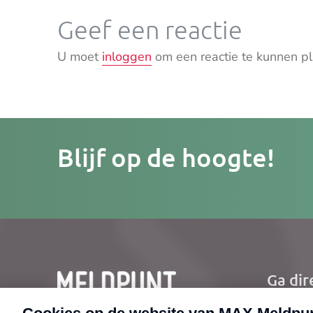
Geef een reactie
U moet
inloggen
om een reactie te kunnen pl
Je
Blijf op de hoogte!
e-
mailad
Ga dir