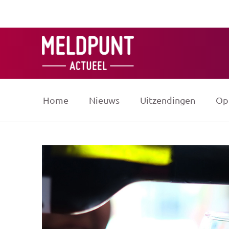
Ga
naar
de
inhoud
Home
Nieuws
Uitzendingen
Op