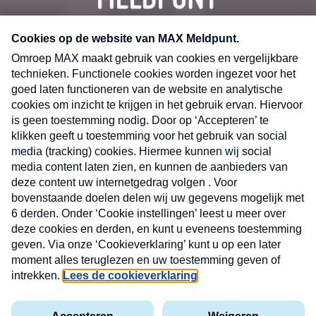
CONTACT
Volg ons op
Nieuwsbrief
X
Neem hier een gratis abonnement op de MAX
Consumenten nieuwsbrief. Elke maandag en
donderdag in uw mailbox.
laring
MAX
Cookieverklaring
Kwetsbaarheid
Cookie
Uw
vakantieman
melden
instellingen