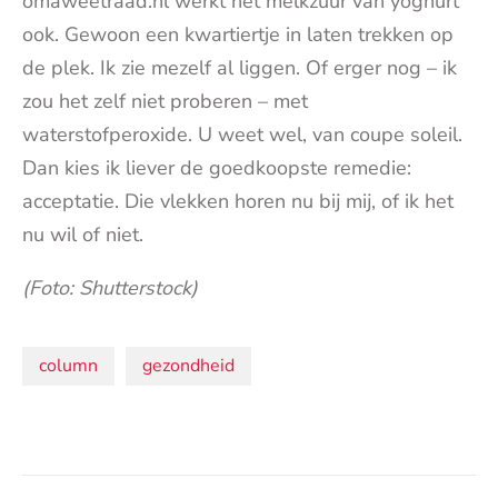
omaweetraad.nl werkt het melkzuur van yoghurt
ook. Gewoon een kwartiertje in laten trekken op
de plek. Ik zie mezelf al liggen. Of erger nog – ik
zou het zelf niet proberen – met
waterstofperoxide. U weet wel, van coupe soleil.
Dan kies ik liever de goedkoopste remedie:
acceptatie. Die vlekken horen nu bij mij, of ik het
nu wil of niet.
(Foto: Shutterstock)
Onderwerpen:
column
gezondheid