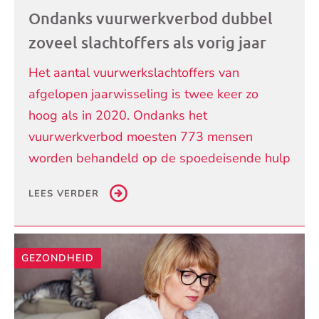
Ondanks vuurwerkverbod dubbel
zoveel slachtoffers als vorig jaar
Het aantal vuurwerkslachtoffers van
afgelopen jaarwisseling is twee keer zo
hoog als in 2020. Ondanks het
vuurwerkverbod moesten 773 mensen
worden behandeld op de spoedeisende hulp
LEES VERDER
GEZONDHEID