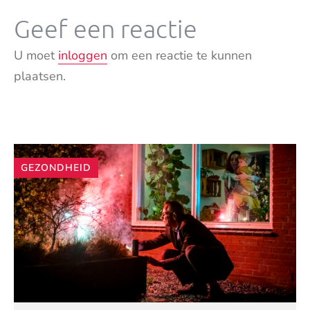
Geef een reactie
U moet
inloggen
om een reactie te kunnen
plaatsen.
Andere
GEZONDHEID
artikelen