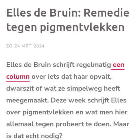
dit
dit
dit
dit
Elles de Bruin: Remedie
bericht
bericht
bericht
beri
tegen pigmentvlekken
op
op
op
via
ZO 24 MRT 2024
Facebook
X
Whatsap
e-
Elles de Bruin schrijft regelmatig
een
mai
column
over iets dat haar opvalt,
dwarszit of wat ze simpelweg heeft
(op
meegemaakt. Deze week schrijft Elles
je
over pigmentvlekken en wat men hier
allemaal tegen probeert te doen. Maar
e-
is dat echt nodig?