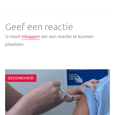
Geef een reactie
U moet
inloggen
om een reactie te kunnen
plaatsen.
Andere
GEZONDHEID
artikelen