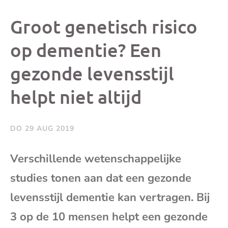
dit
dit
dit
dit
Groot genetisch risico
bericht
bericht
bericht
beri
op dementie? Een
gezonde levensstijl
op
op
op
via
helpt niet altijd
Facebook
X
Whatsap
e-
mai
DO 29 AUG 2019
(op
Verschillende wetenschappelijke
studies tonen aan dat een gezonde
je
levensstijl dementie kan vertragen. Bij
e-
3 op de 10 mensen helpt een gezonde