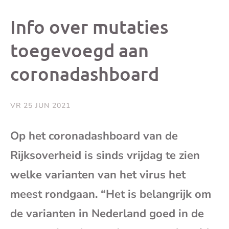
dit
dit
dit
dit
Info over mutaties
bericht
bericht
bericht
beri
toegevoegd aan
coronadashboard
op
op
op
via
Facebook
X
Whatsap
e-
VR 25 JUN 2021
mai
Op het coronadashboard van de
Rijksoverheid is sinds vrijdag te zien
(op
welke varianten van het virus het
je
meest rondgaan. “Het is belangrijk om
e-
de varianten in Nederland goed in de