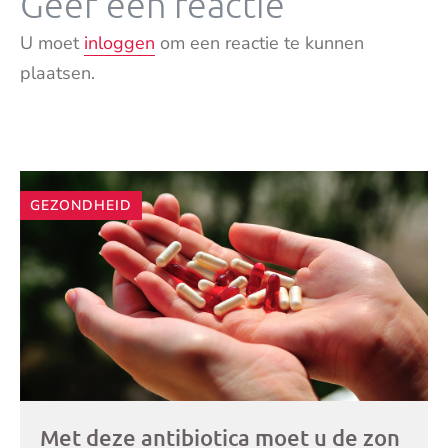
Geef een reactie
U moet
inloggen
om een reactie te kunnen
plaatsen.
Andere
GEZONDHEID
artikelen
Met deze antibiotica moet u de zon