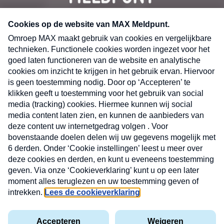
CONTACT
Volg ons op
Nieuwsbrief
X
Neem hier een gratis abonnement op de MAX
Consumenten nieuwsbrief. Elke maandag en
donderdag in uw mailbox.
laring
MAX
Cookieverklaring
Kwetsbaarheid
Cookie
Uw
vakantieman
melden
instellingen
INSCH