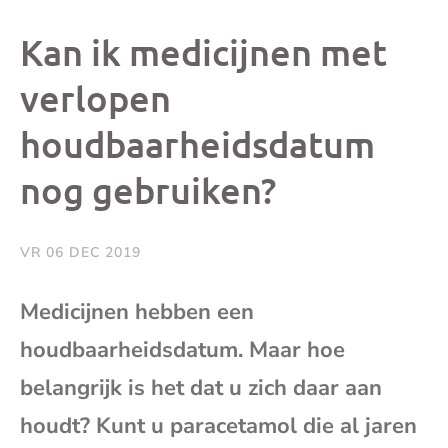
dit
dit
dit
dit
Kan ik medicijnen met
bericht
bericht
bericht
beri
verlopen
houdbaarheidsdatum
op
op
op
via
nog gebruiken?
Facebook
X
Whatsap
e-
mai
VR 06 DEC 2019
(op
Medicijnen hebben een
houdbaarheidsdatum. Maar hoe
je
belangrijk is het dat u zich daar aan
e-
houdt? Kunt u paracetamol die al jaren