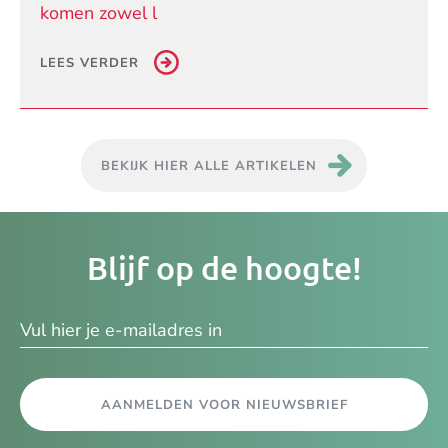
komen zowel l
LEES VERDER
BEKIJK HIER ALLE ARTIKELEN
Je
Blijf op de hoogte!
e-
ma
AANMELDEN VOOR NIEUWSBRIEF