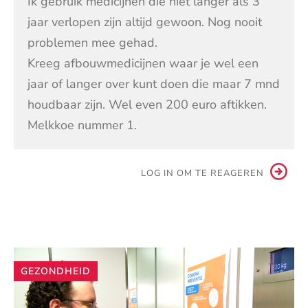
Ik gebruik medicijnen die niet langer als 3
jaar verlopen zijn altijd gewoon. Nog nooit
problemen mee gehad.
Kreeg afbouwmedicijnen waar je wel een
jaar of langer over kunt doen die maar 7 mnd
houdbaar zijn. Wel even 200 euro aftikken.
Melkkoe nummer 1.
LOG IN OM TE REAGEREN
Andere
GEZONDHEID
artikelen