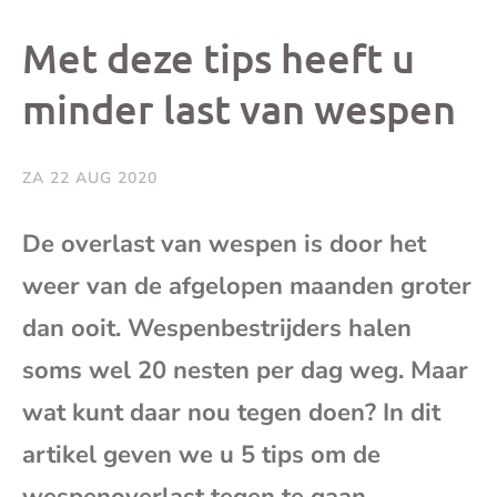
dit
dit
dit
dit
Met deze tips heeft u
bericht
bericht
bericht
beri
minder last van wespen
op
op
op
via
ZA 22 AUG 2020
Facebook
X
Whatsap
e-
De overlast van wespen is door het
mai
weer van de afgelopen maanden groter
dan ooit. Wespenbestrijders halen
(op
soms wel 20 nesten per dag weg. Maar
je
wat kunt daar nou tegen doen? In dit
artikel geven we u 5 tips om de
e-
wespenoverlast tegen te gaan.