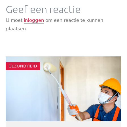
Geef een reactie
U moet
inloggen
om een reactie te kunnen
plaatsen.
Andere
GEZONDHEID
artikelen