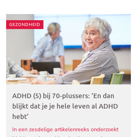
Andere
GEZONDHEID
artikelen
ADHD (5) bij 70-plussers: ‘En dan
blijkt dat je je hele leven al ADHD
hebt’
In een zesdelige artikelenreeks onderzoekt