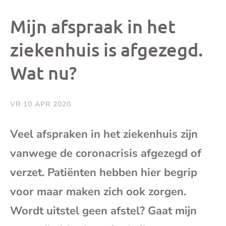
dit
dit
dit
dit
Mijn afspraak in het
bericht
bericht
bericht
beri
ziekenhuis is afgezegd.
Wat nu?
op
op
op
via
Facebook
X
Whatsap
e-
VR 10 APR 2020
mai
Veel afspraken in het ziekenhuis zijn
vanwege de coronacrisis afgezegd of
(op
verzet. Patiënten hebben hier begrip
je
voor maar maken zich ook zorgen.
e-
Wordt uitstel geen afstel? Gaat mijn