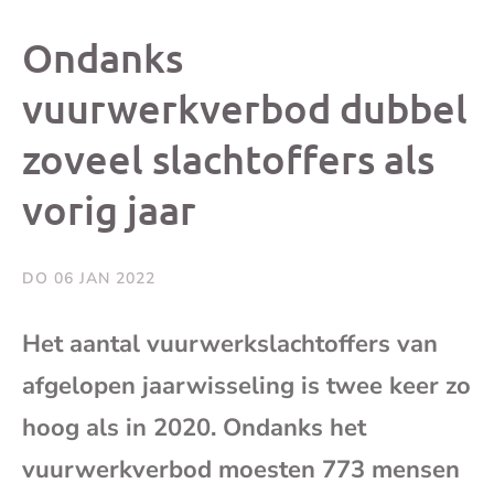
dit
dit
dit
dit
Ondanks
bericht
bericht
bericht
beri
vuurwerkverbod dubbel
zoveel slachtoffers als
op
op
op
via
vorig jaar
Facebook
X
Whatsap
e-
mai
DO 06 JAN 2022
(op
Het aantal vuurwerkslachtoffers van
afgelopen jaarwisseling is twee keer zo
je
hoog als in 2020. Ondanks het
e-
vuurwerkverbod moesten 773 mensen