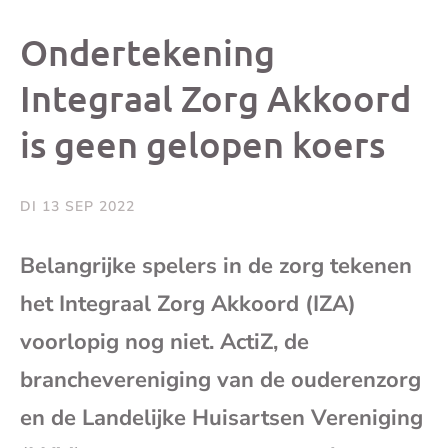
dit
dit
dit
dit
Ondertekening
bericht
bericht
bericht
beri
Integraal Zorg Akkoord
is geen gelopen koers
op
op
op
via
Facebook
X
Whatsap
e-
DI 13 SEP 2022
mai
Belangrijke spelers in de zorg tekenen
het Integraal Zorg Akkoord (IZA)
(op
voorlopig nog niet. ActiZ, de
je
branchevereniging van de ouderenzorg
e-
en de Landelijke Huisartsen Vereniging