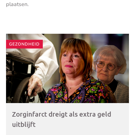
plaatsen.
Andere
GEZONDHEID
artikelen
Zorginfarct dreigt als extra geld
uitblijft