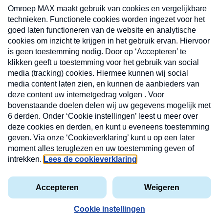
CONTACT
Volg ons op
Nieuwsbrief
X
Neem hier een gratis abonnement op de MAX
Consumenten nieuwsbrief. Elke maandag en
donderdag in uw mailbox.
laring
MAX
Cookieverklaring
Kwetsbaarheid
Cookie
Uw
vakantieman
melden
instellingen
INSCH
e-
VOOR
privacyverklaring
mailadres
DE