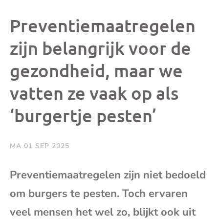
dit
dit
dit
dit
Preventiemaatregelen
bericht
bericht
bericht
beri
zijn belangrijk voor de
gezondheid, maar we
op
op
op
via
vatten ze vaak op als
Facebook
X
Whatsap
e-
‘burgertje pesten’
mai
MA 01 SEP 2025
(op
Preventiemaatregelen zijn niet bedoeld
je
om burgers te pesten. Toch ervaren
e-
veel mensen het wel zo, blijkt ook uit