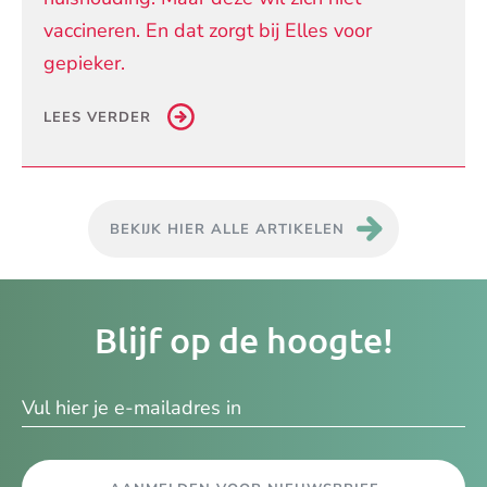
vaccineren. En dat zorgt bij Elles voor
gepieker.
LEES VERDER
BEKIJK HIER ALLE ARTIKELEN
Je
Blijf op de hoogte!
e-
ma