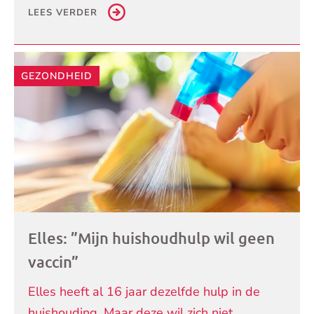
LEES VERDER
GEZONDHEID
Elles: ”Mijn huishoudhulp wil geen
vaccin”
Elles heeft al 16 jaar dezelfde hulp in de
huishouding. Maar deze wil zich niet