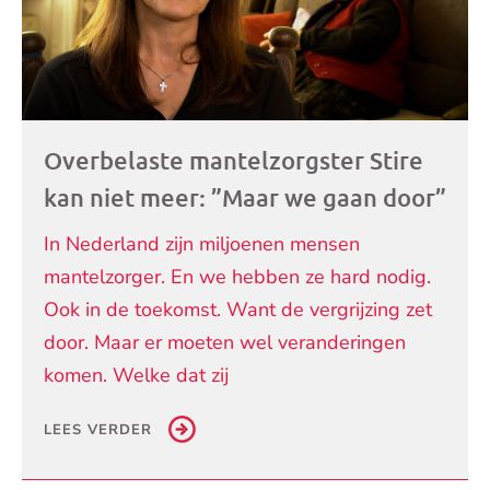
Overbelaste mantelzorgster Stire
kan niet meer: ”Maar we gaan door”
In Nederland zijn miljoenen mensen
mantelzorger. En we hebben ze hard nodig.
Ook in de toekomst. Want de vergrijzing zet
door. Maar er moeten wel veranderingen
komen. Welke dat zij
LEES VERDER