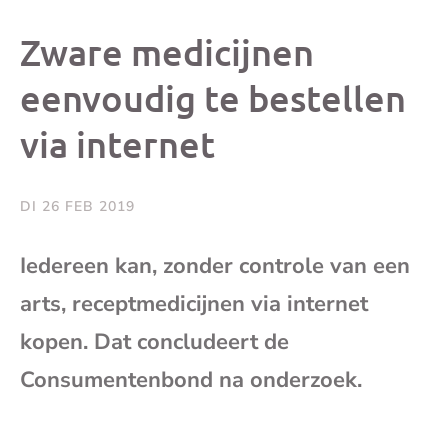
dit
dit
dit
dit
Zware medicijnen
bericht
bericht
bericht
beri
eenvoudig te bestellen
via internet
op
op
op
via
Facebook
X
Whatsap
e-
DI 26 FEB 2019
mai
Iedereen kan, zonder controle van een
arts, receptmedicijnen via internet
(op
kopen. Dat concludeert de
je
Consumentenbond na onderzoek.
e-