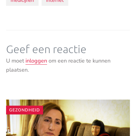
Onderwerpen:
medicijnen
internet
Geef een reactie
U moet
inloggen
om een reactie te kunnen
plaatsen.
Andere
GEZONDHEID
artikelen