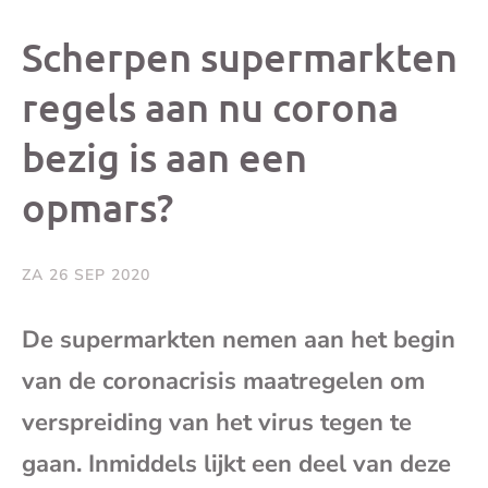
dit
dit
dit
dit
Scherpen supermarkten
bericht
bericht
bericht
beri
regels aan nu corona
bezig is aan een
op
op
op
via
opmars?
Facebook
X
Whatsap
e-
mai
ZA 26 SEP 2020
(op
De supermarkten nemen aan het begin
van de coronacrisis maatregelen om
je
verspreiding van het virus tegen te
e-
gaan. Inmiddels lijkt een deel van deze