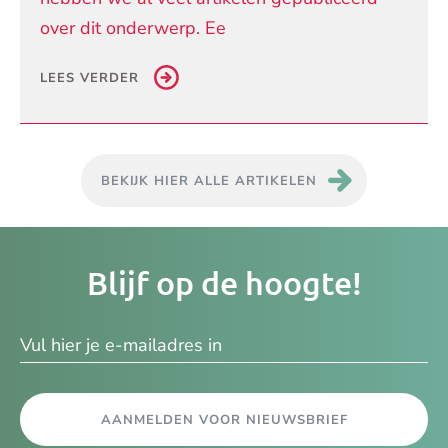
over dit onderwerp. Ee
LEES VERDER
BEKIJK HIER ALLE ARTIKELEN
Je
Blijf op de hoogte!
e-
ma
AANMELDEN VOOR NIEUWSBRIEF