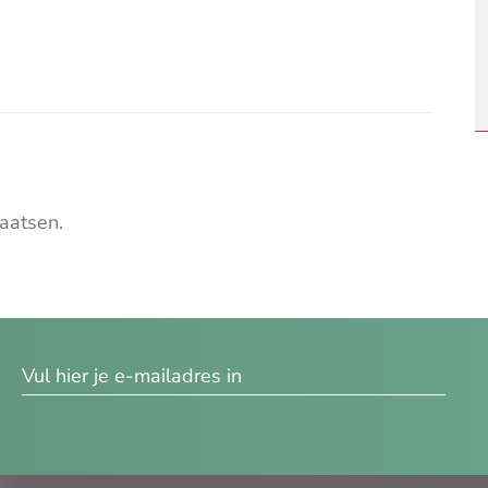
aatsen.
res