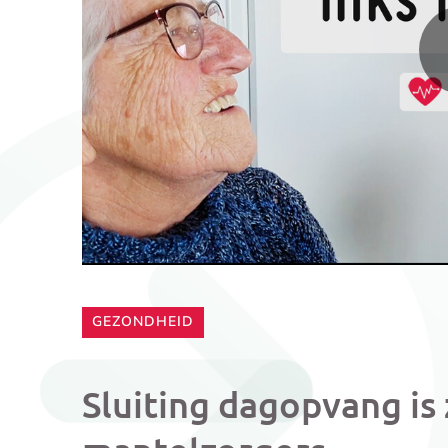
CATEGORIE:
GEZONDHEID
Sluiting dagopvang is