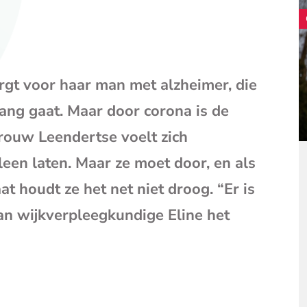
mail
(opent
je
e-
mailpr
rgt voor haar man met alzheimer, die
ng gaat. Maar door corona is de
rouw Leendertse voelt zich
leen laten. Maar ze moet door, en als
 houdt ze het net niet droog. “Er is
Kan wijkverpleegkundige Eline het