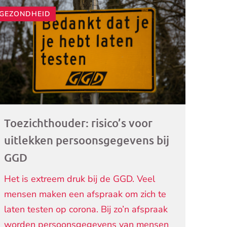
GEZONDHEID
ogramma)
Toezichthouder: risico’s voor
uitlekken persoonsgegevens bij
GGD
Het is extreem druk bij de GGD. Veel
mensen maken een afspraak om zich te
laten testen op corona. Bij zo’n afspraak
worden persoonsgegevens van mensen