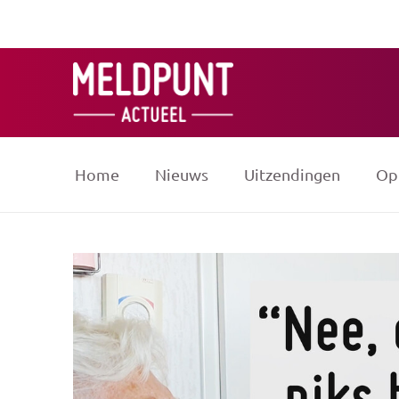
Ga
naar
de
inhoud
Home
Nieuws
Uitzendingen
Op