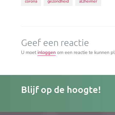
Onderwerpen:
corona
gezondheid
alzheimer
Geef een reactie
U moet
inloggen
om een reactie te kunnen pl
Je
Blijf op de hoogte!
e-
mailad