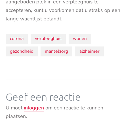
aangeboden plek in een verpleeghuis te
accepteren, kunt u voorkomen dat u straks op een
lange wachtlijst belandt.
Onderwerpen:
corona
verpleeghuis
wonen
gezondheid
mantelzorg
alzheimer
Geef een reactie
U moet
inloggen
om een reactie te kunnen
plaatsen.