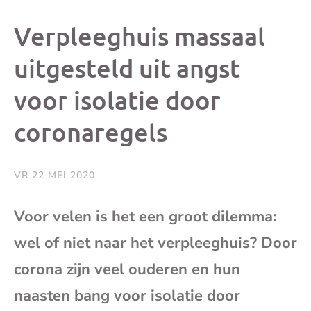
dit
dit
dit
dit
Verpleeghuis massaal
bericht
bericht
bericht
beri
uitgesteld uit angst
voor isolatie door
op
op
op
via
coronaregels
Facebook
X
Whatsap
e-
mai
VR 22 MEI 2020
(op
Voor velen is het een groot dilemma:
wel of niet naar het verpleeghuis? Door
je
corona zijn veel ouderen en hun
e-
naasten bang voor isolatie door