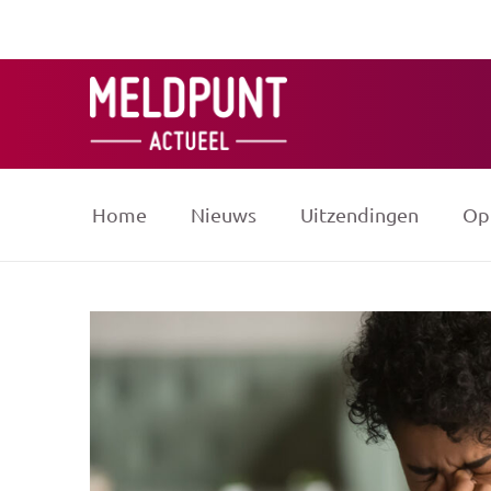
Ga
naar
de
inhoud
Home
Nieuws
Uitzendingen
Op