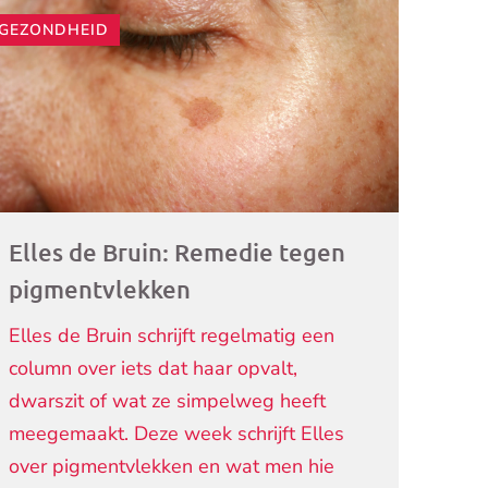
GEZONDHEID
ogramma)
Elles de Bruin: Remedie tegen
pigmentvlekken
Elles de Bruin schrijft regelmatig een
column over iets dat haar opvalt,
dwarszit of wat ze simpelweg heeft
meegemaakt. Deze week schrijft Elles
over pigmentvlekken en wat men hie