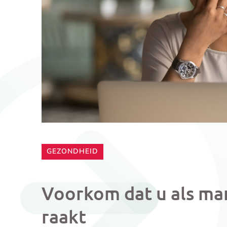
CATEGORIE:
GEZONDHEID
Voorkom dat u als ma
raakt