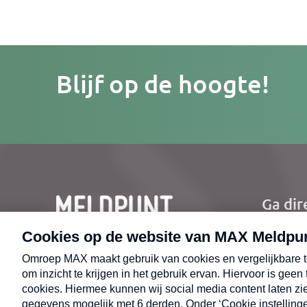
Je
Blijf op de hoogte!
e-
mailad
Ga dir
Ho
Nie
CONTACT
Uit
Opr