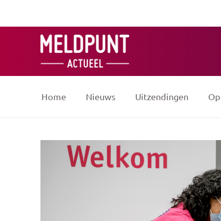
Ga
naar
de
inhoud
Home
Nieuws
Uitzendingen
Op