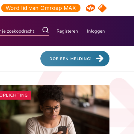
Word lid van Omroep MAX
NPO Start
Omroep MAX
Registeren
Inloggen
DOE EEN MELDING!
Andere
OPLICHTING
artikelen