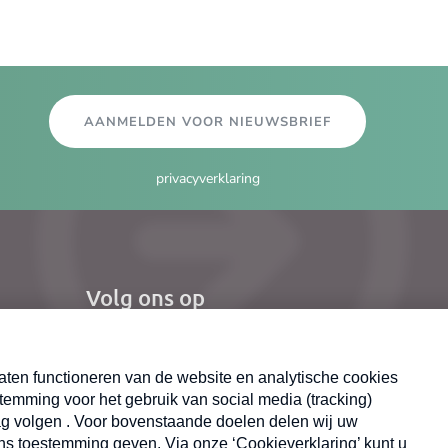
AANMELDEN VOOR NIEUWSBRIEF
privacyverklaring
Volg ons op
el
Nieuwsbrief
X
Neem hier een gratis abonnement op de MAX