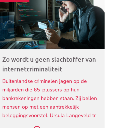
ogramma)
Zo wordt u geen slachtoffer van
internetcriminaliteit
Buitenlandse criminelen jagen op de
miljarden die 65-plussers op hun
bankrekeningen hebben staan. Zij bellen
mensen op met een aantrekkelijk
beleggingsvoorstel. Ursula Langeveld tr