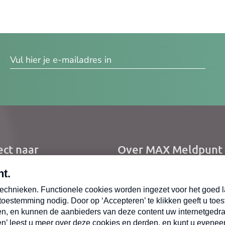
res
ect naar
Over MAX Meldpunt
me
Over Meldpunt Actue
uws
zendingen
oepen