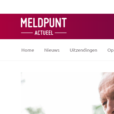
Ga
naar
de
inhoud
Home
Nieuws
Uitzendingen
Op