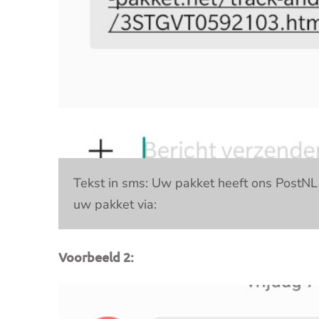
Tekst in sms: Uw pakket heeft ons PostNL 
uw pakket via:
Voorbeeld 2: