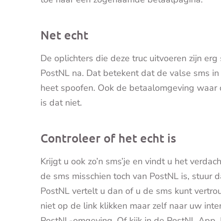
Net echt
De oplichters die deze truc uitvoeren zijn er
PostNL na. Dat betekent dat de valse sms in 
heet spoofen. Ook de betaalomgeving waar de 
is dat niet.
Controleer of het echt is
Krijgt u ook zo’n sms’je en vindt u het verdacht
de sms misschien toch van PostNL is, stuur 
PostNL vertelt u dan of u de sms kunt vertr
niet op de link klikken maar zelf naar uw in
PostNL-omgeving. Of kijk in de PostNL App. 