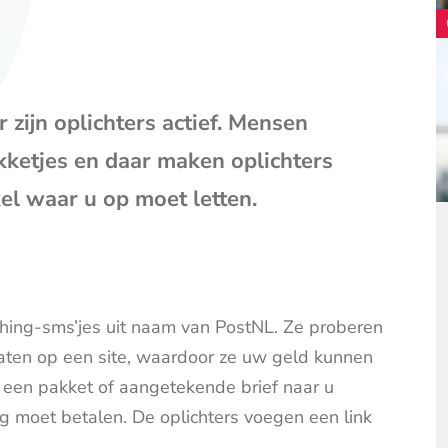
mail
(opent
je
e-
mailpr
zijn oplichters actief. Mensen
akketjes en daar maken oplichters
kel waar u op moet letten.
shing-sms’jes uit naam van PostNL. Ze proberen
aten op een site, waardoor ze uw geld kunnen
er een pakket of aangetekende brief naar u
 moet betalen. De oplichters voegen een link