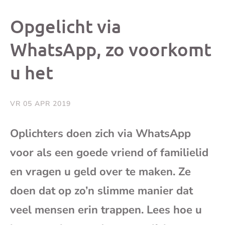
dit
dit
dit
dit
Opgelicht via
bericht
bericht
bericht
beri
WhatsApp, zo voorkomt
u het
op
op
op
via
Facebook
X
Whatsap
e-
VR 05 APR 2019
mai
Oplichters doen zich via WhatsApp
voor als een goede vriend of familielid
(op
en vragen u geld over te maken. Ze
je
doen dat op zo’n slimme manier dat
e-
veel mensen erin trappen. Lees hoe u