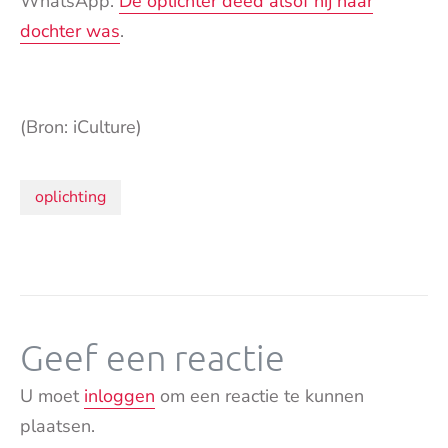
WhatsApp.
De oplichter deed alsof hij haar
dochter was
.
(Bron: iCulture)
Onderwerpen:
oplichting
Geef een reactie
U moet
inloggen
om een reactie te kunnen
plaatsen.