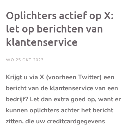
dit
dit
dit
dit
Oplichters actief op X:
bericht
bericht
bericht
beri
let op berichten van
klantenservice
op
op
op
via
Facebook
X
Whatsap
e-
WO 25 OKT 2023
mai
Krijgt u via X (voorheen Twitter) een
bericht van de klantenservice van een
(op
bedrijf? Let dan extra goed op, want er
je
kunnen oplichters achter het bericht
e-
zitten, die uw creditcardgegevens