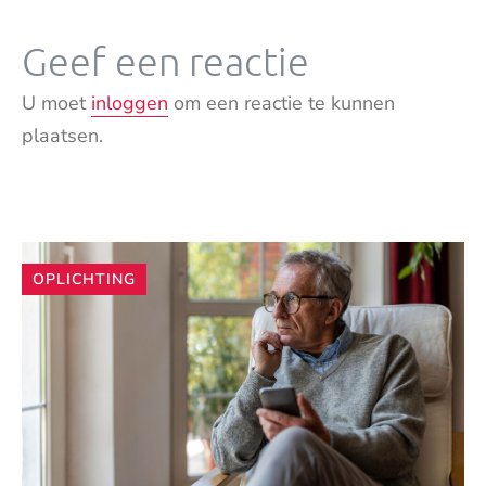
Geef een reactie
U moet
inloggen
om een reactie te kunnen
plaatsen.
Andere
OPLICHTING
artikelen