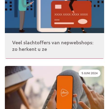
Veel slachtoffers van nepwebshops:
zo herkent u ze
DATUM:
5 JUNI 2024