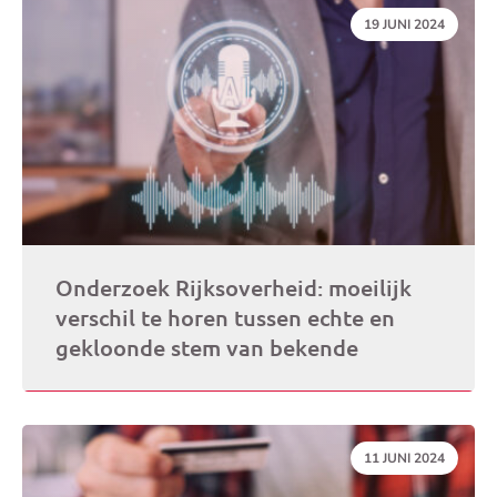
DATUM:
19 JUNI 2024
Onderzoek Rijksoverheid: moeilijk
verschil te horen tussen echte en
gekloonde stem van bekende
DATUM:
11 JUNI 2024