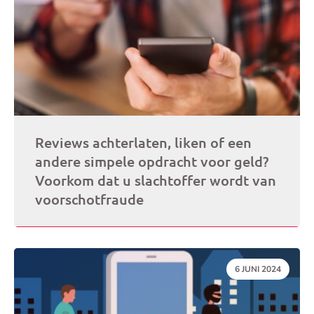
Reviews achterlaten, liken of een
andere simpele opdracht voor geld?
Voorkom dat u slachtoffer wordt van
voorschotfraude
DATUM:
6 JUNI 2024