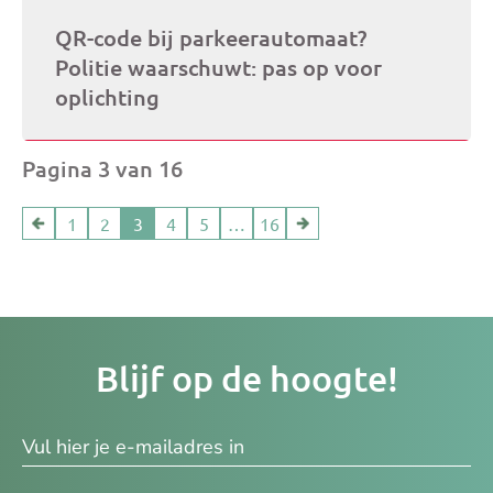
QR-code bij parkeerautomaat?
Politie waarschuwt: pas op voor
oplichting
Pagina 3 van 16
1
2
3
4
5
…
16
Je
Blijf op de hoogte!
e-
ma