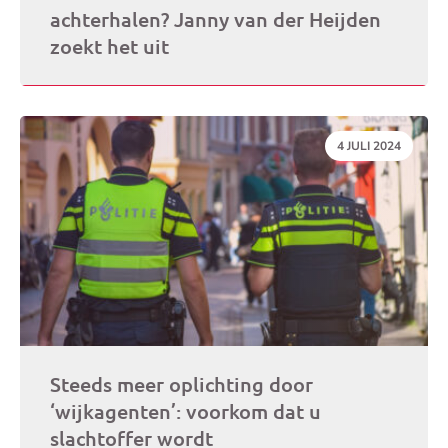
achterhalen? Janny van der Heijden
zoekt het uit
DATUM:
4 JULI 2024
Steeds meer oplichting door
‘wijkagenten’: voorkom dat u
slachtoffer wordt