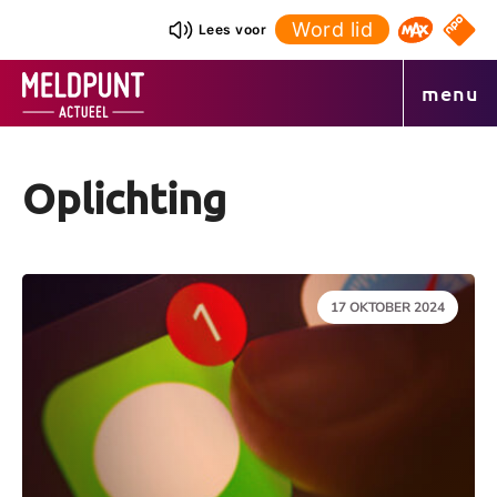
Ga
Word lid
NPO S
Lees voor
Omroep 
naar
de
menu
inhoud
Oplichting
DATUM:
17 OKTOBER 2024