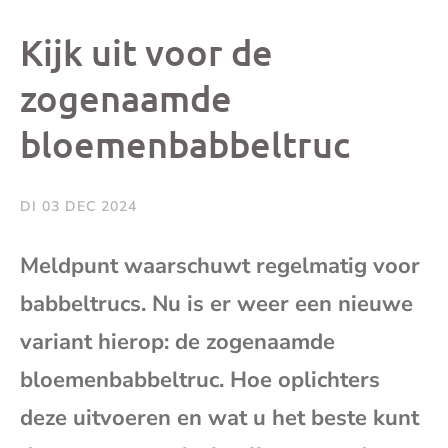
dit
dit
dit
dit
Kijk uit voor de
bericht
bericht
bericht
beri
zogenaamde
bloemenbabbeltruc
op
op
op
via
Facebook
X
Whatsap
e-
DI 03 DEC 2024
mai
Meldpunt waarschuwt regelmatig voor
babbeltrucs. Nu is er weer een nieuwe
(op
variant hierop: de zogenaamde
je
bloemenbabbeltruc. Hoe oplichters
e-
deze uitvoeren en wat u het beste kunt