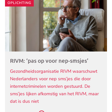
OPLICHTING
RIVM: ‘pas op voor nep-smsjes’
Gezondheidsorganisatie RIVM waarschuwt
Nederlanders voor nep sms’jes die door
internetcriminelen worden gestuurd. De
sms’jes lijken afkomstig van het RIVM, maar
dat is dus niet