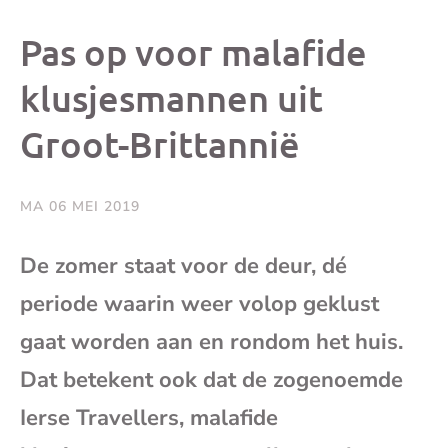
dit
dit
dit
dit
Pas op voor malafide
bericht
bericht
bericht
beri
klusjesmannen uit
Groot-Brittannië
op
op
op
via
Facebook
X
Whatsap
e-
MA 06 MEI 2019
mai
De zomer staat voor de deur, dé
periode waarin weer volop geklust
(op
gaat worden aan en rondom het huis.
je
Dat betekent ook dat de zogenoemde
e-
Ierse Travellers, malafide