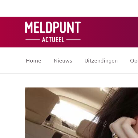
Ga
naar
de
inhoud
Home
Nieuws
Uitzendingen
Op