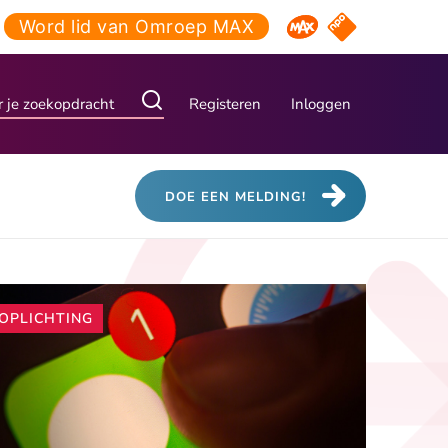
Word lid van Omroep MAX
NPO Start
Omroep MAX
Registeren
Inloggen
DOE EEN MELDING!
Andere
OPLICHTING
artikelen