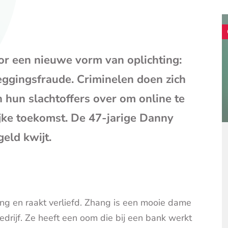
(opent
je
e-
mailpr
r een nieuwe vorm van oplichting:
eggingsfraude. Criminelen doen zich
n hun slachtoffers over om online te
jke toekomst. De 47-jarige Danny
geld kwijt.
g en raakt verliefd. Zhang is een mooie dame
rijf. Ze heeft een oom die bij een bank werkt