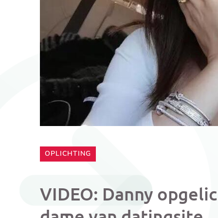
CATEGORIE:
OPLICHTING
VIDEO: Danny opgelic
dame van datingsite