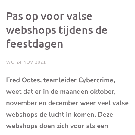
dit
dit
dit
dit
Pas op voor valse
bericht
bericht
bericht
beri
webshops tijdens de
feestdagen
op
op
op
via
Facebook
X
Whatsap
e-
WO 24 NOV 2021
mai
Fred Ootes, teamleider Cybercrime,
weet dat er in de maanden oktober,
(op
november en december weer veel valse
je
webshops de lucht in komen. Deze
e-
webshops doen zich voor als een