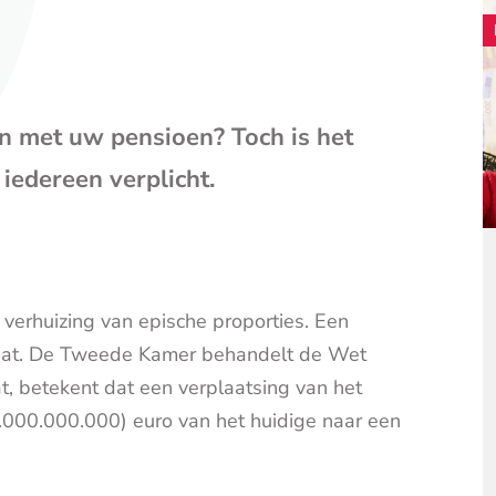
mail
(opent
je
e-
mailpr
en met uw pensioen? Toch is het
iedereen verplicht.
verhuizing van epische proporties. Een
gaat. De Tweede Kamer behandelt de Wet
, betekent dat een verplaatsing van het
.000.000.000) euro van het huidige naar een