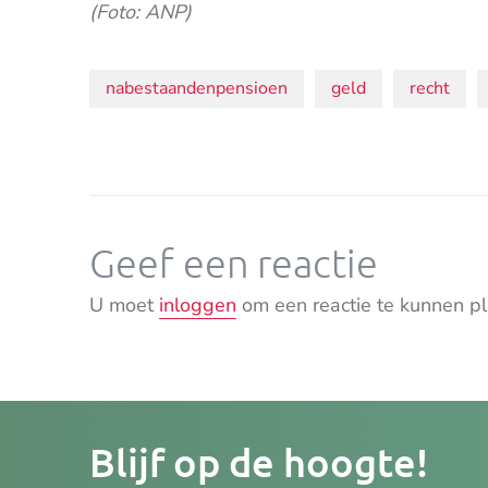
(Foto: ANP)
Onderwerpen:
nabestaandenpensioen
geld
recht
Geef een reactie
U moet
inloggen
om een reactie te kunnen pl
Je
Blijf op de hoogte!
e-