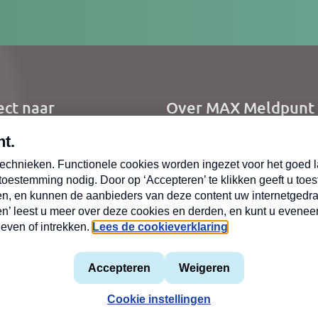
res
ect naar
Over MAX Meldpunt
me
Over Meldpunt Actue
uws
zendingen
oepen
mene voorwaarden
Privacyverklaring
MAX vakantieman
Cookiev