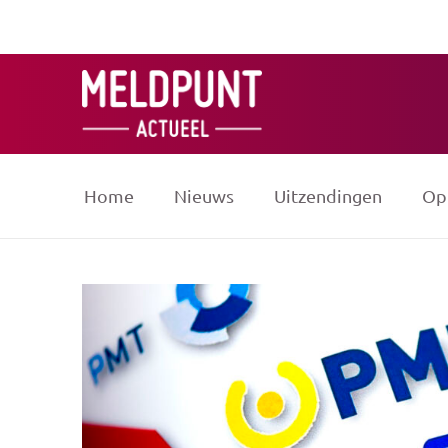
Ga
naar
de
inhoud
Home
Nieuws
Uitzendingen
Op