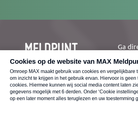
mailad
Ga dir
Ho
Nie
CONTACT
Uit
Opr
© 2026 MAX Meldpunt
Alge