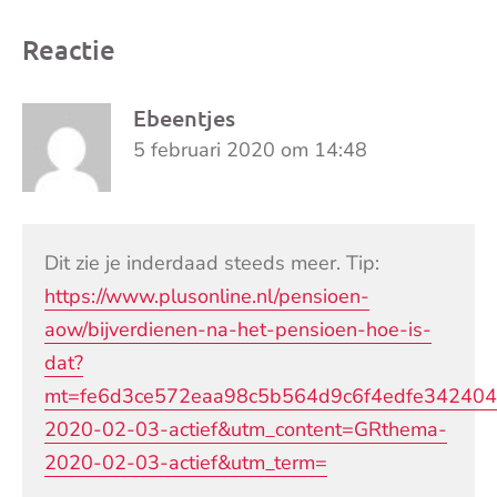
Reactie
Ebeentjes
5 februari 2020 om 14:48
Dit zie je inderdaad steeds meer. Tip:
https://www.plusonline.nl/pensioen-
aow/bijverdienen-na-het-pensioen-hoe-is-
dat?
mt=fe6d3ce572eaa98c5b564d9c6f4edfe342404
2020-02-03-actief&utm_content=GRthema-
2020-02-03-actief&utm_term=