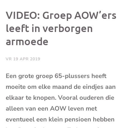
dit
dit
dit
dit
VIDEO: Groep AOW’ers
bericht
bericht
bericht
beri
leeft in verborgen
armoede
op
op
op
via
Facebook
X
Whatsap
e-
VR 19 APR 2019
mai
Een grote groep 65-plussers heeft
moeite om elke maand de eindjes aan
(op
elkaar te knopen. Vooral ouderen die
je
alleen van een AOW leven met
e-
eventueel een klein pensioen hebben