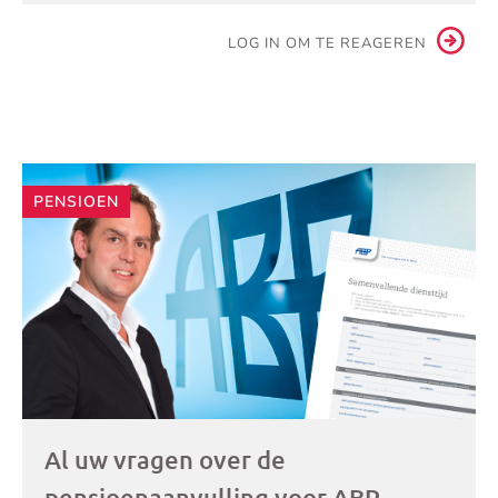
LOG IN OM TE REAGEREN
Andere
PENSIOEN
artikelen
Al uw vragen over de
pensioenaanvulling voor ABP-