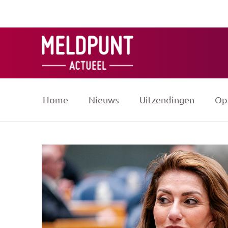
Ga
naar
de
inhoud
Home
Nieuws
Uitzendingen
Op