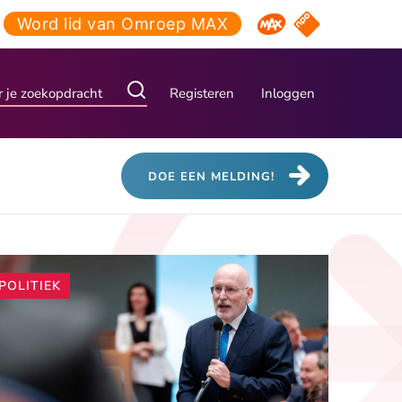
Word lid van Omroep MAX
NPO Start
Omroep MAX
Registeren
Inloggen
DOE EEN MELDING!
Andere
POLITIEK
artikelen