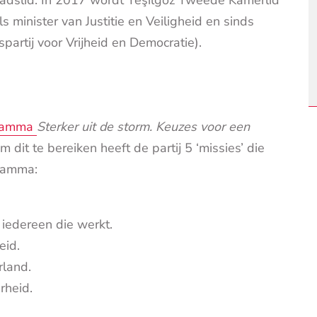
dslid. In 2017 wordt Yeşilgöz Tweede Kamerlid
ls minister van Justitie en Veiligheid en sinds
partij voor Vrijheid en Democratie).
gramma
Sterker uit de storm. K
euzes voor een
m dit te bereiken heeft de partij 5 ‘missies’ die
ogramma:
iedereen die werkt.
eid.
rland.
rheid.