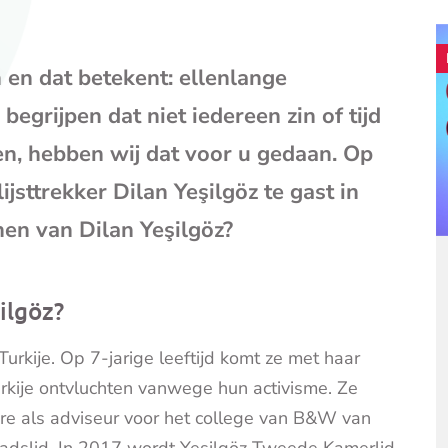
mail
(opent
je
en dat betekent: ellenlange
e-
mailpr
egrijpen dat niet iedereen zin of tijd
en, hebben wij dat voor u gedaan. Op
jsttrekker Dilan Yeşilgöz te gast in
nen van Dilan Yeşilgöz?
ilgöz?
urkije. Op 7-jarige leeftijd komt ze met haar
rkije ontvluchten vanwege hun activisme. Ze
ère als adviseur voor het college
van B&W van